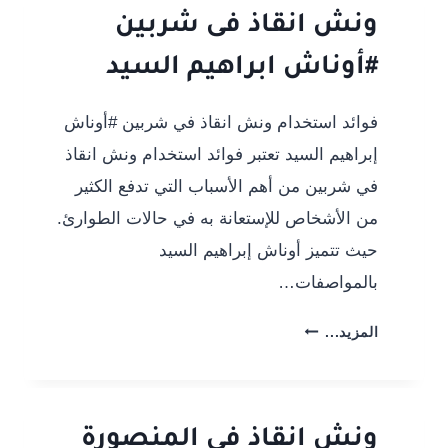
انقاذ
ونش انقاذ فى شربين
سيارات
#أوناش ابراهيم السيد
في
بلطيم:
الأمان
فوائد استخدام ونش انقاذ في شربين #أوناش
والسرعة
إبراهيم السيد تعتبر فوائد استخدام ونش انقاذ
في شربين من أهم الأسباب التي تدفع الكثير
من الأشخاص للإستعانة به في حالات الطوارئ.
حيث تتميز أوناش إبراهيم السيد
بالمواصفات…
ونش
المزيد...
انقاذ
فى
شربين
#أوناش
ونش انقاذ فى المنصورة