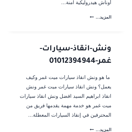
أوناش هيدروليكية آمنة…
ونش
المزيد...
إنقاذ
سيارات
المنزلة
24
ونش-انقاذ-سيارات-
ساعة
غمر-01012394944
|
سحب
ونقل
ما هو ونش انقاذ سيارات ميت غمر وكيف
سيارات
يعمل؟ ونش انقاذ سيارات ميت غمر ونش
–
انقاذ ابراهيم السيد افضل ونش انقاذ سيارات
01012394944
ميت غمر هو خدمة مهمة يقدمها فريق من
المحترفين في إنقاذ السيارات المعطلة…
ونش-
المزيد...