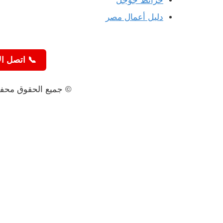
خرائط جوجل
دليل أعمال مصر
📞 اتصل الآن 94944
© جميع الحقوق محفو