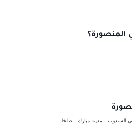
 المنصورة؟
نصورة
حي السندوب – مدينة مبارك – طلخا