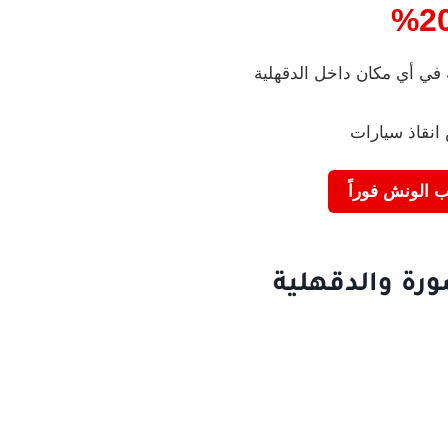
20
 الونش فوراً
رة والدقهلية