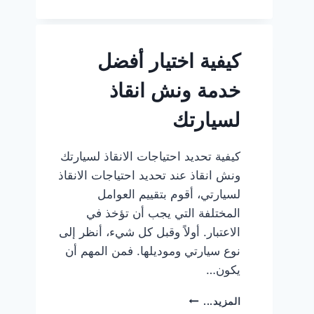
طريق
المنصورة
بنها
كيفية اختيار أفضل
الحر
|
خدمة ونش انقاذ
وونش
متحرك
لسيارتك
على
السريع
24
كيفية تحديد احتياجات الانقاذ لسيارتك
ساعة
ونش انقاذ عند تحديد احتياجات الانقاذ
لسيارتي، أقوم بتقييم العوامل
المختلفة التي يجب أن تؤخذ في
الاعتبار. أولاً وقبل كل شيء، أنظر إلى
نوع سيارتي وموديلها. فمن المهم أن
يكون…
كيفية
المزيد...
اختيار