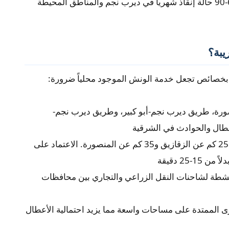
سائقين يعرفون كل طريق في المركز. نتعامل مع 60-90 حالة إنقاذ شهرياً في ديرب نجم والمناطق المحيطة
يبة؟
بخصائص تجعل خدمة الونش الموجود محلياً ضرورة:
رة، طريق ديرب نجم-أبو كبير، وطريق ديرب نجم-
أعطال والحوادث في الشرقية
ديرب نجم تبعد 25 كم عن الزقازيق و35 كم عن المنصورة. الاعتماد على
طة لشاحنات النقل الزراعي والتجاري بين محافظات
 الممتدة على مساحات واسعة مما يزيد احتمالية الأعطال