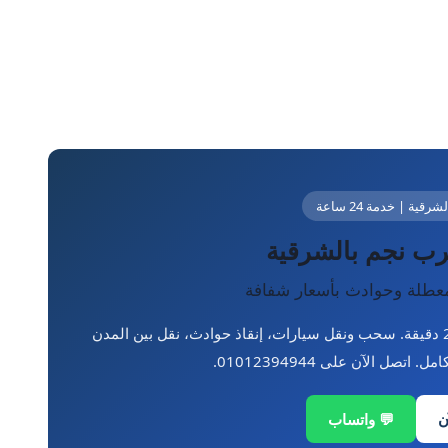
🚗 ديرب نجم والشر
ونش انقاذ ديرب 
أسرع سحب سيارات معطلة و
ونش إنقاذ سيارات ديرب نجم يصل إليك في 15-25 دقيقة. سحب ونقل سيارات، إنقاذ حوادث، نقل بين المدن
💬 واتساب
