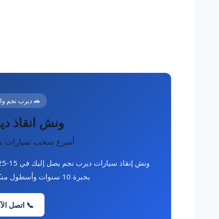
قية | خدمة 24 ساعة
نجم بالشرقية
حوادث بأسعار شفافة
بخبرة 10 سنوات وأسطول متكامل. اتصل الآن على 01012394944.
 اتصل الآن