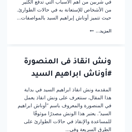
في شربين من أهم الأسباب التي تدفع الكثير
من الأشخاص للإستعانة به في حالات الطوارئ.
حيث تتميز أوناش إبراهيم السيد بالمواصفات…
ونش
المزيد...
انقاذ
فى
شربين
#أوناش
ابراهيم
ونش انقاذ فى المنصورة
السيد
#أوناش ابراهيم السيد
المقدمة ونش انقاذ ابراهيم السيد في بداية
هذا المقال، سنتعرف على ونش انقاذ يعمل
في المنصورة والمعروف باسم “أوناش ابراهيم
السيد”. يعتبر هذا الونش مصدرًا موثوقًا
للمساعدة والإنقاذ في حالات الطوارئ على
الطرق السريعة وفي…