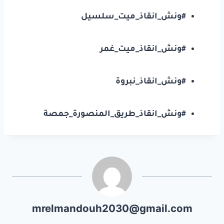
#ونش_انقاذ_ميت_سلسيل
#ونش_انقاذ_ميت_غمر
#ونش_انقاذ_نبروة
#ونش_انقاذ_طريق_المنصورة_جمصة
mrelmandouh2030@gmail.com