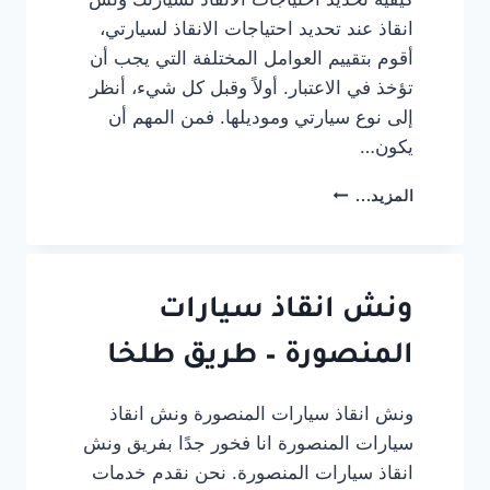
السريع
انقاذ عند تحديد احتياجات الانقاذ لسيارتي،
24
ساعة
أقوم بتقييم العوامل المختلفة التي يجب أن
تؤخذ في الاعتبار. أولاً وقبل كل شيء، أنظر
إلى نوع سيارتي وموديلها. فمن المهم أن
يكون…
كيفية
المزيد...
اختيار
أفضل
خدمة
ونش
انقاذ
ونش انقاذ سيارات
لسيارتك
المنصورة – طريق طلخا
ونش انقاذ سيارات المنصورة ونش انقاذ
سيارات المنصورة انا فخور جدًا بفريق ونش
انقاذ سيارات المنصورة. نحن نقدم خدمات