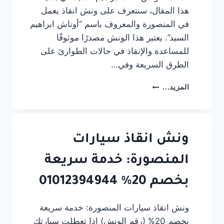
هذا المقال، سنتعرف على ونش انقاذ يعمل
في المنصورة والمعروف باسم “أوناش ابراهيم
السيد”. يعتبر هذا الونش مصدرًا موثوقًا
للمساعدة والإنقاذ في حالات الطوارئ على
الطرق السريعة وفي…
ونش
المزيد...
انقاذ
فى
المنصورة
#أوناش
ابراهيم
ونش انقاذ سيارات
السيد
المنصورة: خدمة سريعة
بخصم 20% 01012394944
ونش انقاذ سيارات المنصورة: خدمة سريعة
بخصم 20% (رقم الونش) إذا تعطلت سيارتك