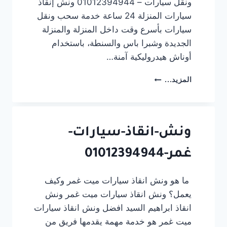
ونقل سيارات – 01012394944 ونش إنقاذ
سيارات المنزلة 24 ساعة خدمة سحب ونقل
سيارات بأسرع وقت داخل المنزلة والمنزلة
الجديدة وشبرا باس والسنطة، باستخدام
أوناش هيدروليكية آمنة…
ونش
المزيد...
إنقاذ
سيارات
المنزلة
24
ساعة
ونش-انقاذ-سيارات-
|
غمر-01012394944
سحب
ونقل
سيارات
ما هو ونش انقاذ سيارات ميت غمر وكيف
–
يعمل؟ ونش انقاذ سيارات ميت غمر ونش
01012394944
انقاذ ابراهيم السيد افضل ونش انقاذ سيارات
ميت غمر هو خدمة مهمة يقدمها فريق من