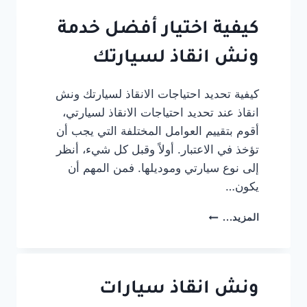
بنها
الحر
كيفية اختيار أفضل خدمة
|
وونش
ونش انقاذ لسيارتك
متحرك
على
كيفية تحديد احتياجات الانقاذ لسيارتك ونش
السريع
انقاذ عند تحديد احتياجات الانقاذ لسيارتي،
24
ساعة
أقوم بتقييم العوامل المختلفة التي يجب أن
تؤخذ في الاعتبار. أولاً وقبل كل شيء، أنظر
إلى نوع سيارتي وموديلها. فمن المهم أن
يكون…
كيفية
المزيد...
اختيار
أفضل
خدمة
ونش
انقاذ
ونش انقاذ سيارات
لسيارتك