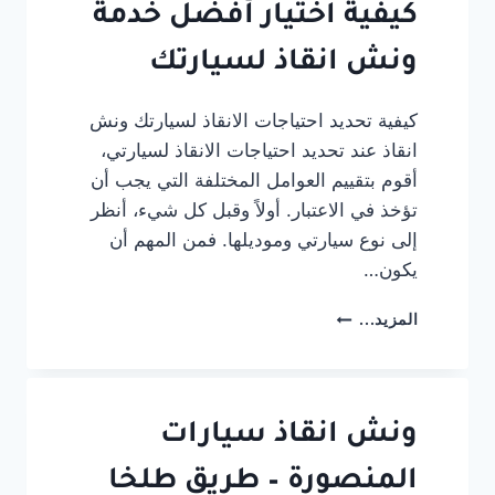
الحر
كيفية اختيار أفضل خدمة
|
وونش
ونش انقاذ لسيارتك
متحرك
على
كيفية تحديد احتياجات الانقاذ لسيارتك ونش
السريع
انقاذ عند تحديد احتياجات الانقاذ لسيارتي،
24
ساعة
أقوم بتقييم العوامل المختلفة التي يجب أن
تؤخذ في الاعتبار. أولاً وقبل كل شيء، أنظر
إلى نوع سيارتي وموديلها. فمن المهم أن
يكون…
كيفية
المزيد...
اختيار
أفضل
خدمة
ونش
انقاذ
ونش انقاذ سيارات
لسيارتك
المنصورة – طريق طلخا