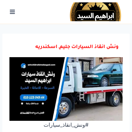
لتجاوز
لى
لمحتوى
ونش انقاذ السيارات جليم, اسكندريه
#ونش_انقاذ_سيارات