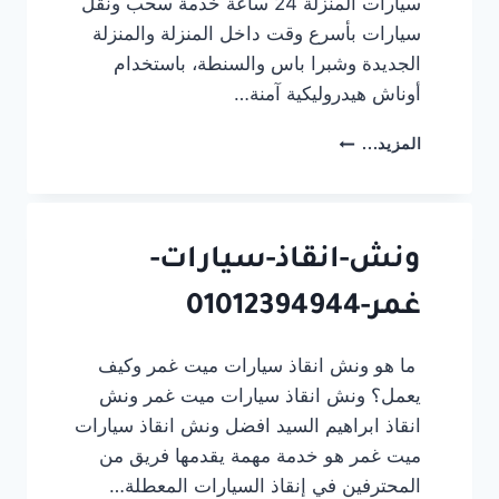
سيارات المنزلة 24 ساعة خدمة سحب ونقل
سيارات بأسرع وقت داخل المنزلة والمنزلة
الجديدة وشبرا باس والسنطة، باستخدام
أوناش هيدروليكية آمنة…
ونش
المزيد...
إنقاذ
سيارات
المنزلة
24
ساعة
ونش-انقاذ-سيارات-
|
غمر-01012394944
سحب
ونقل
سيارات
ما هو ونش انقاذ سيارات ميت غمر وكيف
–
يعمل؟ ونش انقاذ سيارات ميت غمر ونش
01012394944
انقاذ ابراهيم السيد افضل ونش انقاذ سيارات
ميت غمر هو خدمة مهمة يقدمها فريق من
المحترفين في إنقاذ السيارات المعطلة…