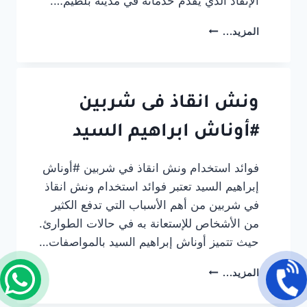
الإنقاذ الذي يقدم خدماته في مدينة بلطيم….
تجربتي
المزيد...
مع
أفضل
ونش
انقاذ
سيارات
ونش انقاذ فى شربين
في
بلطيم:
#أوناش ابراهيم السيد
الأمان
والسرعة
فوائد استخدام ونش انقاذ في شربين #أوناش
إبراهيم السيد تعتبر فوائد استخدام ونش انقاذ
في شربين من أهم الأسباب التي تدفع الكثير
من الأشخاص للإستعانة به في حالات الطوارئ.
حيث تتميز أوناش إبراهيم السيد بالمواصفات…
ونش
المزيد...
انقاذ
فى