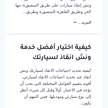
ونش إنقاذ سيارات على طريق المنصورة-بنها
الحر وطريق القاهرة-المنصورة وطريق…
ونش
المزيد...
إنقاذ
طريق
المنصورة
بنها
الحر
كيفية اختيار أفضل خدمة
|
وونش
ونش انقاذ لسيارتك
متحرك
على
كيفية تحديد احتياجات الانقاذ لسيارتك ونش
السريع
انقاذ عند تحديد احتياجات الانقاذ لسيارتي،
24
ساعة
أقوم بتقييم العوامل المختلفة التي يجب أن
تؤخذ في الاعتبار. أولاً وقبل كل شيء، أنظر
إلى نوع سيارتي وموديلها. فمن المهم أن
يكون…