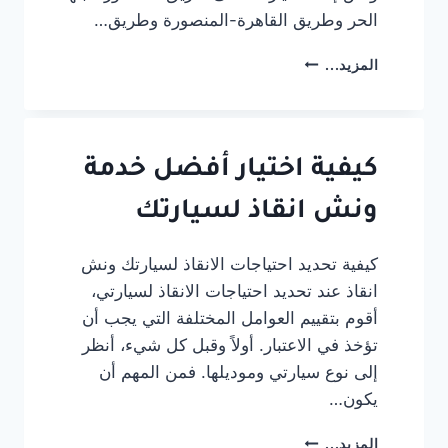
الحر وطريق القاهرة-المنصورة وطريق…
ونش
المزيد...
إنقاذ
طريق
المنصورة
بنها
الحر
كيفية اختيار أفضل خدمة
|
وونش
ونش انقاذ لسيارتك
متحرك
على
كيفية تحديد احتياجات الانقاذ لسيارتك ونش
السريع
انقاذ عند تحديد احتياجات الانقاذ لسيارتي،
24
ساعة
أقوم بتقييم العوامل المختلفة التي يجب أن
تؤخذ في الاعتبار. أولاً وقبل كل شيء، أنظر
إلى نوع سيارتي وموديلها. فمن المهم أن
يكون…
كيفية
المزيد...