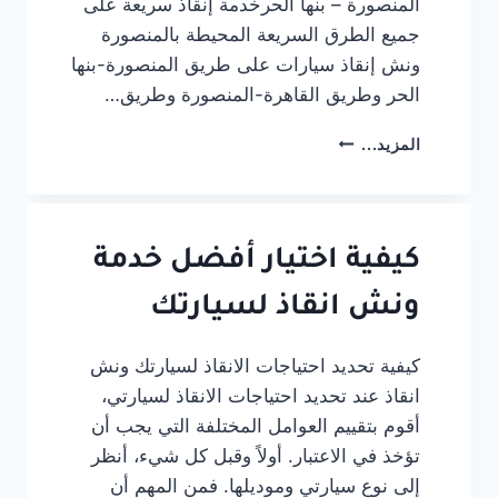
المنصورة – بنها الحرخدمة إنقاذ سريعة على
جميع الطرق السريعة المحيطة بالمنصورة
ونش إنقاذ سيارات على طريق المنصورة-بنها
الحر وطريق القاهرة-المنصورة وطريق…
ونش
المزيد...
إنقاذ
طريق
المنصورة
بنها
الحر
كيفية اختيار أفضل خدمة
|
وونش
ونش انقاذ لسيارتك
متحرك
على
كيفية تحديد احتياجات الانقاذ لسيارتك ونش
السريع
انقاذ عند تحديد احتياجات الانقاذ لسيارتي،
24
ساعة
أقوم بتقييم العوامل المختلفة التي يجب أن
تؤخذ في الاعتبار. أولاً وقبل كل شيء، أنظر
إلى نوع سيارتي وموديلها. فمن المهم أن