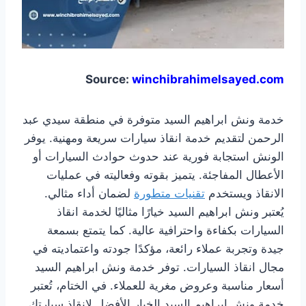
Source:
winchibrahimelsayed.com
خدمة ونش ابراهيم السيد متوفرة في منطقة سيدي عبد
الرحمن لتقديم خدمة انقاذ سيارات سريعة ومهنية. يوفر
الونش استجابة فورية عند حدوث حوادث السيارات أو
الأعطال المفاجئة. يتميز بقوته وفعاليته في عمليات
الانقاذ ويستخدم
تقنيات متطورة
لضمان أداء مثالي.
يُعتبر ونش ابراهيم السيد خيارًا مثاليًا لخدمة انقاذ
السيارات بكفاءة واحترافية عالية. كما يتمتع بسمعة
جيدة وتجربة عملاء رائعة، مؤكدًا جودته واعتماديته في
مجال انقاذ السيارات. توفر خدمة ونش ابراهيم السيد
أسعار مناسبة وعروض مغرية للعملاء. في الختام، تُعتبر
خدمة ونش ابراهيم السيد الخيار الأفضل لانقاذ سيارتك